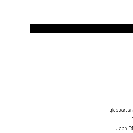
glassarta
Jean B