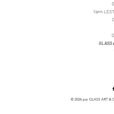
0
Yann LEST
0
S
GLASS A
© 2026 par GLASS ART & 